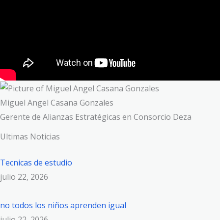
Miguel Angel Casana Gonzales
Gerente de Alianzas Estratégicas en Consorcio Deza
Ultimas Noticias
Tecnicas de estudio
julio 22, 2026
no todos los niños aprenden igual
julio 22, 2026