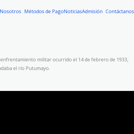
Nosotros
Métodos de Pago
Noticias
Admisión
Contáctanos
nfrentamiento militar ocurrido el 14 de febrero de 1933,
ndaba el río Putumayo.