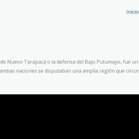
Inicio
de Nuevo Tarapacá o la defensa del Bajo Putumayo, fue un e
l ambas naciones se disputaban una amplia región que circu