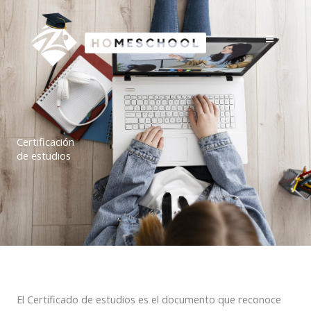
Ir
al
contenido
Certificación
de estudios
El Certificado de estudios es el documento que reconoce