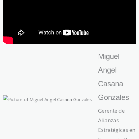
Miguel
Angel
Casana
Gonzales
Gerente de
Alianzas
Estratégicas en