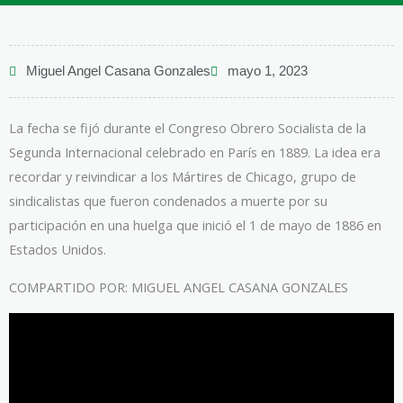
Miguel Angel Casana Gonzales
mayo 1, 2023
La fecha se fijó durante el Congreso Obrero Socialista de la
Segunda Internacional celebrado en París en 1889. La idea era
recordar y reivindicar a los Mártires de Chicago, grupo de
sindicalistas que fueron condenados a muerte por su
participación en una huelga que inició el 1 de mayo de 1886 en
Estados Unidos.
COMPARTIDO POR: MIGUEL ANGEL CASANA GONZALES