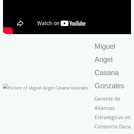
Miguel
Angel
Casana
Gonzales
Gerente de
Alianzas
Estratégicas en
Consorcio Deza