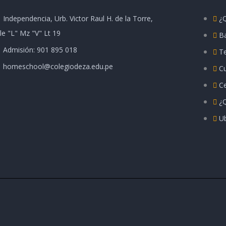
Independencia, Urb. Victor Raul H. de la Torre,
¿
le "L" Mz "V" Lt 19
B
Admisión: 901 895 018
T
homeschool@colegiodeza.edu.pe
Cu
Ce
¿
U