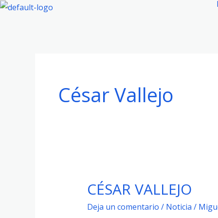
Ir
al
contenido
César Vallejo
CÉSAR VALLEJO
CÉSAR
VALLEJO
Deja un comentario
/
Noticia
/
Migu