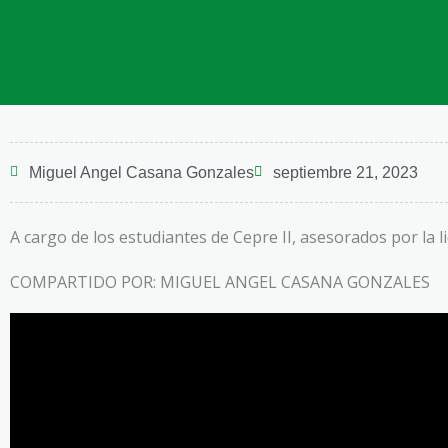
Miguel Angel Casana Gonzales
septiembre 21, 2023
A cargo de los estudiantes de Cepre II, asesorados por
COMPARTIDO POR: MIGUEL ANGEL CASANA GONZALES