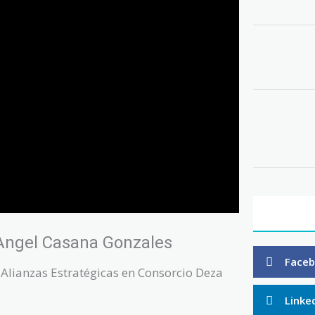
Angel Casana Gonzales
Face
 Alianzas Estratégicas en Consorcio Deza
Linke