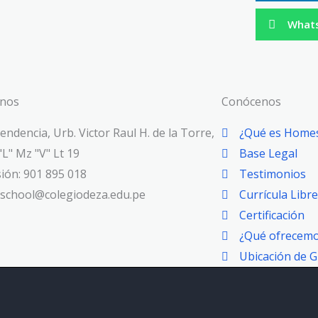
What
anos
Conócenos
endencia, Urb. Victor Raul H. de la Torre,
¿Qué es Home
"L" Mz "V" Lt 19
Base Legal
ión: 901 895 018
Testimonios
chool@colegiodeza.edu.pe
Currícula Libre
Certificación
¿Qué ofrecem
Ubicación de 