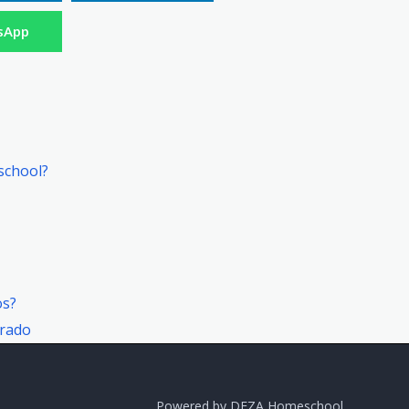
sApp
school?
os?
Grado
Powered by DEZA Homeschool