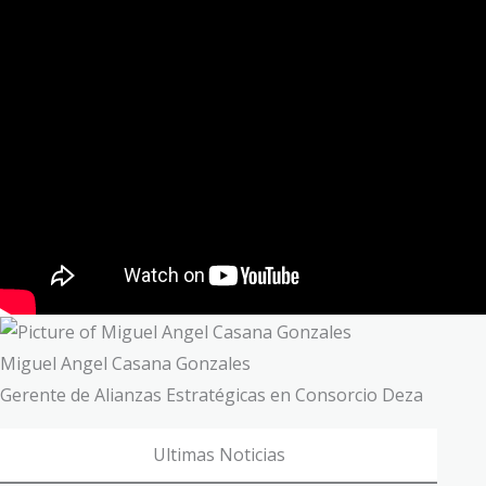
Miguel Angel Casana Gonzales
Gerente de Alianzas Estratégicas en Consorcio Deza
Ultimas Noticias