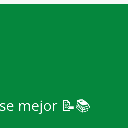
odos de Pago
Noticias
Admisión
Contáctanos
rse mejor 📝📚