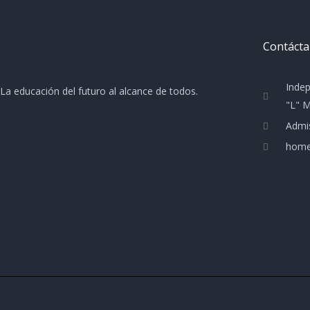
Contáct
Indep
La educación del futuro al alcance de todos.
"L" M
Admi
home