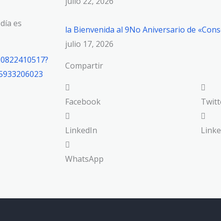
julio 22, 2026
día es
la Bienvenida al 9No Aniversario de «Con
julio 17, 2026
20822410517?
Compartir
5933206023
Facebook
Twitt
LinkedIn
Linke
WhatsApp