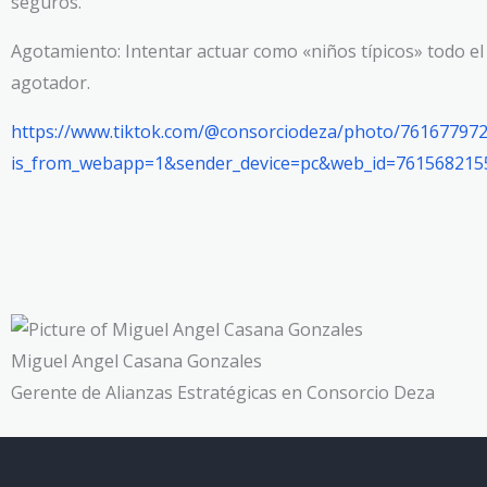
seguros.
Agotamiento: Intentar actuar como «niños típicos» todo el 
agotador.
https://www.tiktok.com/@consorciodeza/photo/76167797
is_from_webapp=1&sender_device=pc&web_id=761568215
Miguel Angel Casana Gonzales
Gerente de Alianzas Estratégicas en Consorcio Deza