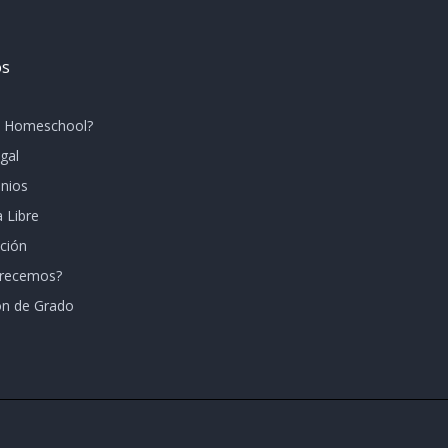
os
s Homeschool?
gal
nios
a Libre
ación
frecemos?
ón de Grado