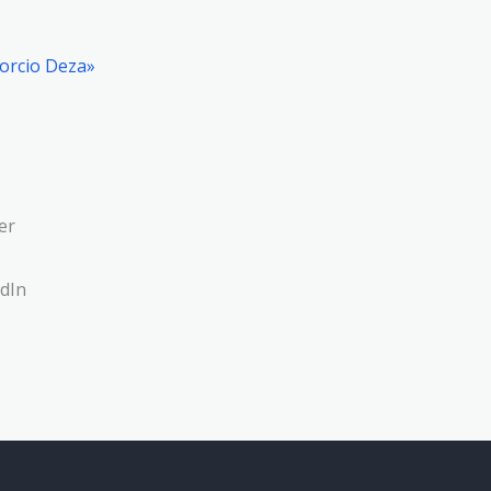
sorcio Deza»
er
dIn