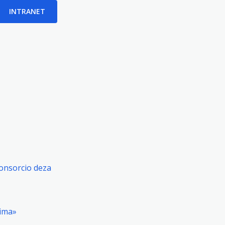
INTRANET
consorcio deza
tima»