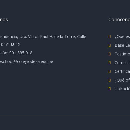
anos
Conócen
endencia, Urb. Victor Raul H. de la Torre, Calle
¿Qué e
z "V" Lt 19
Base Le
sión: 901 895 018
Testimo
school@colegiodeza.edu.pe
Currícul
Certific
¿Qué o
Ubicaci